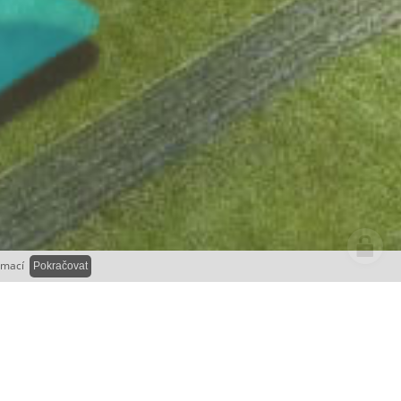
rmací
Pokračovat