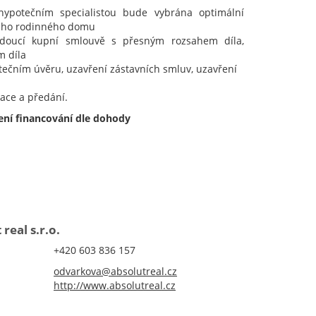
hypotečním specialistou bude vybrána optimální
šeho rodinného domu
doucí kupní smlouvě s přesným rozsahem díla,
m díla
ečním úvěru, uzavření zástavních smluv, uzavření
ace a předání.
ení financování dle dohody
real s.r.o.
+420 603 836 157
odvarkova@absolutreal.cz
​http://www.absolutreal.cz