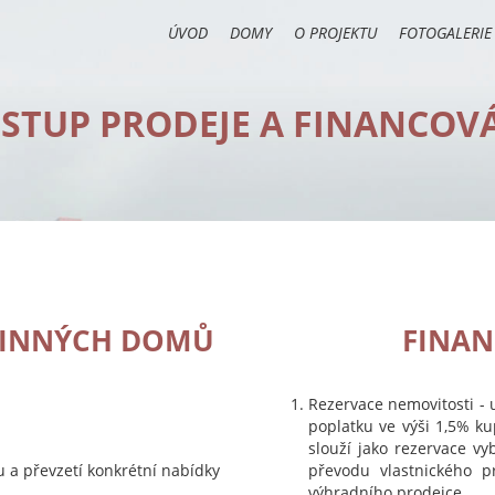
ÚVOD
DOMY
O PROJEKTU
FOTOGALERIE
STUP PRODEJE A FINANCOV
ODINNÝCH DOMŮ
FINAN
Rezervace nemovitosti - 
poplatku ve výši 1,5% ku
slouží jako rezervace v
 a převzetí konkrétní nabídky
převodu vlastnického p
výhradního prodejce