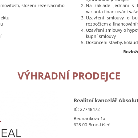
movitosti, složení rezervačního
Na základě jednání s 
varianta financování va
jektu
Uzavření smlouvy o bu
ru
rozpočtem a financování
Uzavření smlouvy o hypot
í
kupní smlouvy
Dokončení stavby, kolaud
Rozlož
VÝHRADNÍ PRODEJCE
Realitní kancelář Absolut 
IČ: 27748472
Bednaříkova 1a
628 00 Brno-Líšeň