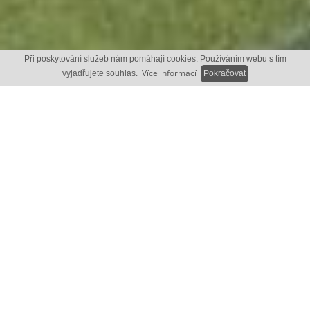
Při poskytování služeb nám pomáhají cookies. Používáním webu s tím
Více informací
vyjadřujete souhlas.
Pokračovat
RODINNÝ DŮM ČÍSLO 16
ZÁKLADNÍ PARAMETRY
DISPOZICE
CELKOVÁ PLOCHA
5 + kk
355
2
m